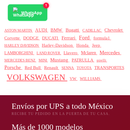
1
WhatsApp
BMW
AUDI
Bugatti
Chevrolet
ASTON MARTIN
CADILLAC
Ford
Ferrari
Corvette
DODGE
DUCATI
formula1
Honda
Jeep
Harley-Davidson
HARLEY DAVIDSON
Mercedes
Mclaren
Llavero
LAMBORGHINI
LAND ROVER
Mustang
PATRULLA
MERCEDES BENZ
pirelli
MINI
Porsche
Red Bull
Renault
TRANSPORTES
SENNA
TOYOTA
VOLKSWAGEN
WILLIAMS
VW
Envíos por UPS a todo México
RECIBE TU PEDIDO EN LA PUERTA DE TU CASA.
Más de 1000 modelos