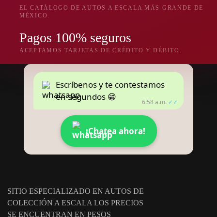
EL CATÁLOGO DE AUTOS A ESCALA MÁS GRANDE DE
MÉXICO.
Pagos 100% seguros
ACEPTAMOS TARJETAS DE CRÉDITO Y DÉBITO.
Escríbenos y te contestamos
en segundos 😁
6:58 a.m.
✓✓
¡Chatea ahora!
SITIO ESPECIALIZADO EN AUTOS DE
COLECCIÓN A ESCALA LOS PRECIOS
SE ENCUENTRAN EN PESOS