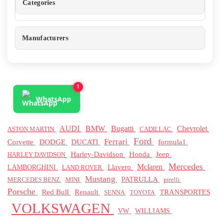
Categories
Manufacturers
1
WhatsApp
BMW
AUDI
Bugatti
Chevrolet
ASTON MARTIN
CADILLAC
Ford
Ferrari
Corvette
DODGE
DUCATI
formula1
Jeep
Harley-Davidson
Honda
HARLEY DAVIDSON
Mercedes
Mclaren
Llavero
LAMBORGHINI
LAND ROVER
Mustang
PATRULLA
MERCEDES BENZ
pirelli
MINI
Porsche
Red Bull
Renault
TRANSPORTES
SENNA
TOYOTA
VOLKSWAGEN
WILLIAMS
VW