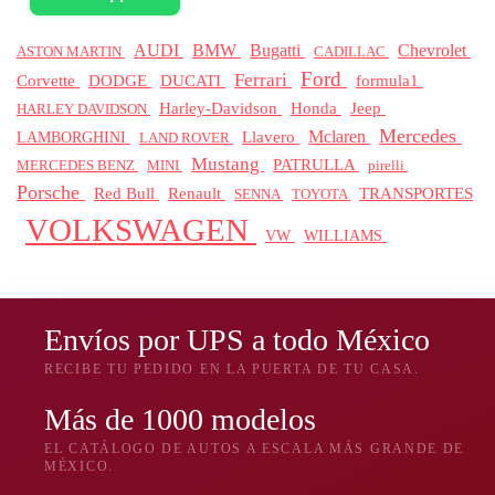
BMW
AUDI
Bugatti
Chevrolet
ASTON MARTIN
CADILLAC
Ford
Ferrari
Corvette
DODGE
DUCATI
formula1
Honda
Jeep
Harley-Davidson
HARLEY DAVIDSON
Mercedes
Mclaren
Llavero
LAMBORGHINI
LAND ROVER
Mustang
PATRULLA
MERCEDES BENZ
pirelli
MINI
Porsche
Red Bull
Renault
TRANSPORTES
SENNA
TOYOTA
VOLKSWAGEN
WILLIAMS
VW
Envíos por UPS a todo México
RECIBE TU PEDIDO EN LA PUERTA DE TU CASA.
Más de 1000 modelos
EL CATÁLOGO DE AUTOS A ESCALA MÁS GRANDE DE
MÉXICO.