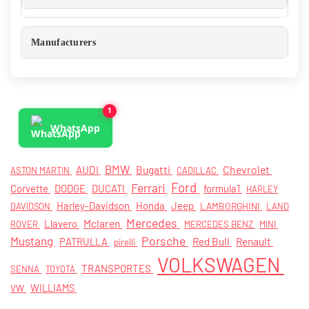
Manufacturers
1
WhatsApp
AUDI
BMW
Bugatti
Chevrolet
ASTON MARTIN
CADILLAC
Ford
Ferrari
Corvette
DODGE
DUCATI
formula1
HARLEY
Harley-Davidson
Honda
Jeep
LAMBORGHINI
DAVIDSON
LAND
Mercedes
Mclaren
Llavero
ROVER
MERCEDES BENZ
MINI
Porsche
Mustang
PATRULLA
Red Bull
Renault
pirelli
VOLKSWAGEN
TRANSPORTES
SENNA
TOYOTA
VW
WILLIAMS