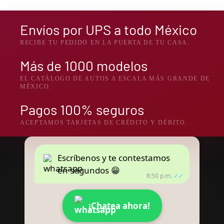
Envíos por UPS a todo México
RECIBE TU PEDIDO EN LA PUERTA DE TU CASA.
Más de 1000 modelos
EL CATÁLOGO DE AUTOS A ESCALA MÁS GRANDE DE
MÉXICO.
Pagos 100% seguros
ACEPTAMOS TARJETAS DE CRÉDITO Y DÉBITO.
Escríbenos y te contestamos
en segundos 😁
8:50 p.m.
✓✓
¡Chatea ahora!