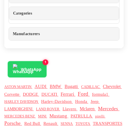
Categories
Manufacturers
1
WhatsApp
BMW
AUDI
Bugatti
Chevrolet
ASTON MARTIN
CADILLAC
Ford
Ferrari
Corvette
DODGE
DUCATI
formula1
Honda
Jeep
Harley-Davidson
HARLEY DAVIDSON
Mercedes
Mclaren
Llavero
LAMBORGHINI
LAND ROVER
Mustang
PATRULLA
MERCEDES BENZ
pirelli
MINI
Porsche
Red Bull
Renault
TRANSPORTES
SENNA
TOYOTA