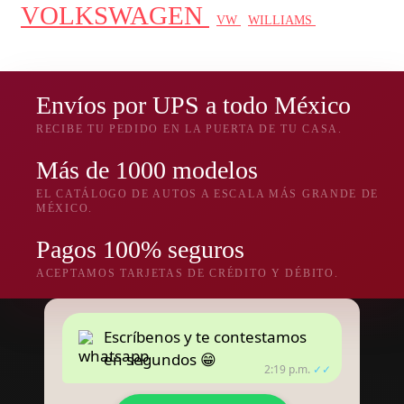
VOLKSWAGEN
WILLIAMS
VW
Envíos por UPS a todo México
RECIBE TU PEDIDO EN LA PUERTA DE TU CASA.
Más de 1000 modelos
EL CATÁLOGO DE AUTOS A ESCALA MÁS GRANDE DE
MÉXICO.
Pagos 100% seguros
ACEPTAMOS TARJETAS DE CRÉDITO Y DÉBITO.
Escríbenos y te contestamos
en segundos 😁
2:19 p.m.
✓✓