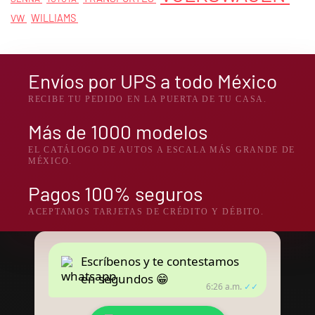
VW
WILLIAMS
Envíos por UPS a todo México
RECIBE TU PEDIDO EN LA PUERTA DE TU CASA.
Más de 1000 modelos
EL CATÁLOGO DE AUTOS A ESCALA MÁS GRANDE DE
MÉXICO.
Pagos 100% seguros
ACEPTAMOS TARJETAS DE CRÉDITO Y DÉBITO.
Escríbenos y te contestamos
en segundos 😁
6:26 a.m.
✓✓