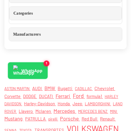
Categories
Manufacturers
1
WhatsApp
AUDI
BMW
Bugatti
Chevrolet
ASTON MARTIN
CADILLAC
Ford
Ferrari
Corvette
DODGE
DUCATI
formula1
HARLEY
Harley-Davidson
Honda
Jeep
LAMBORGHINI
DAVIDSON
LAND
Mercedes
Mclaren
Llavero
ROVER
MERCEDES BENZ
MINI
Porsche
Mustang
PATRULLA
Red Bull
Renault
pirelli
VOLKSWAGEN
TRANSPORTES
SENNA
TOYOTA