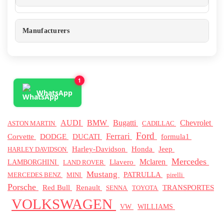
Manufacturers
1
WhatsApp
BMW
AUDI
Bugatti
Chevrolet
ASTON MARTIN
CADILLAC
Ford
Ferrari
Corvette
DODGE
DUCATI
formula1
Jeep
Harley-Davidson
Honda
HARLEY DAVIDSON
Mercedes
Mclaren
Llavero
LAMBORGHINI
LAND ROVER
Mustang
PATRULLA
MERCEDES BENZ
pirelli
MINI
Porsche
Red Bull
Renault
TRANSPORTES
SENNA
TOYOTA
VOLKSWAGEN
WILLIAMS
VW