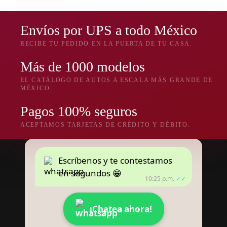
Envíos por UPS a todo México
RECIBE TU PEDIDO EN LA PUERTA DE TU CASA.
Más de 1000 modelos
EL CATÁLOGO DE AUTOS A ESCALA MÁS GRANDE DE
MÉXICO.
Pagos 100% seguros
ACEPTAMOS TARJETAS DE CRÉDITO Y DÉBITO.
Escríbenos y te contestamos
en segundos 😁
10:25 p.m.
✓✓
¡Chatea ahora!