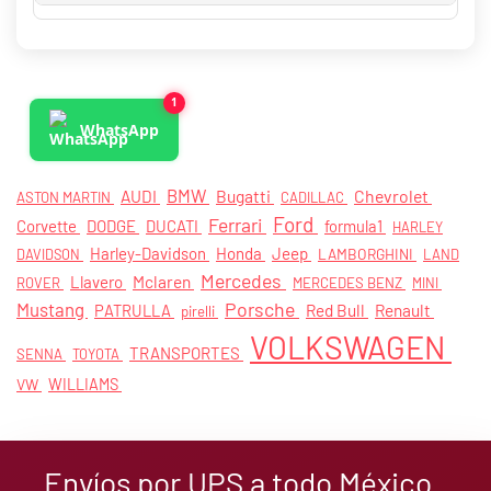
1
WhatsApp
BMW
Bugatti
Chevrolet
AUDI
ASTON MARTIN
CADILLAC
Ford
Ferrari
Corvette
DODGE
DUCATI
formula1
HARLEY
Harley-Davidson
Honda
Jeep
LAMBORGHINI
DAVIDSON
LAND
Mercedes
Mclaren
Llavero
ROVER
MERCEDES BENZ
MINI
Porsche
Mustang
PATRULLA
Red Bull
Renault
pirelli
VOLKSWAGEN
TRANSPORTES
SENNA
TOYOTA
VW
WILLIAMS
Envíos por UPS a todo México