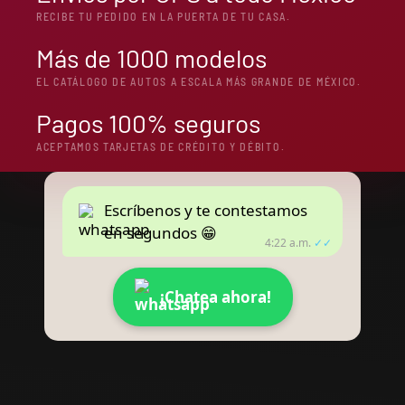
RECIBE TU PEDIDO EN LA PUERTA DE TU CASA.
Más de 1000 modelos
EL CATÁLOGO DE AUTOS A ESCALA MÁS GRANDE DE MÉXICO.
Pagos 100% seguros
ACEPTAMOS TARJETAS DE CRÉDITO Y DÉBITO.
Escríbenos y te contestamos
en segundos 😁
4:22 a.m.
✓✓
¡Chatea ahora!